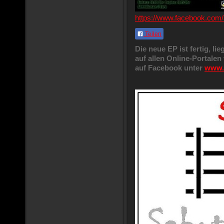
https://www.facebook.com
Teilen
Die neue EP ist fertig, li
auf allen Online-Portalen
auf Facebook unter
www.