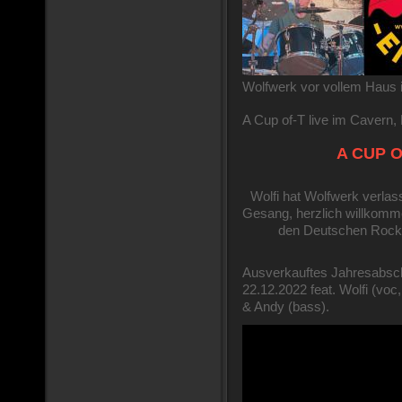
Wolfwerk vor vollem Haus
A Cup of-T live im Cavern,
A CUP O
Wolfi hat Wolfwerk verlass
Gesang, herzlich willkomme
den Deutschen Rock 
Ausverkauftes Jahresabsch
22.12.2022 feat. Wolfi (voc,
& Andy (bass).