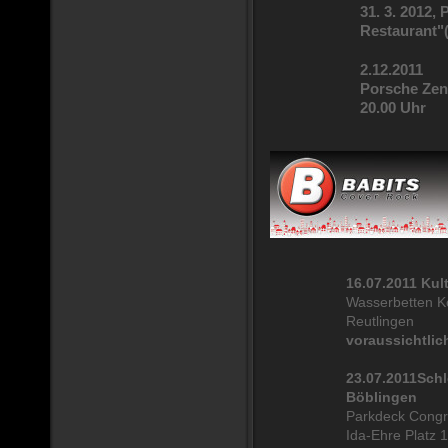
31. 3. 2012,
Restaurant"(
2.12.2011
Porsche Zen
20.00 Uhr
16.07.2011 Ku
Wasserbetten K
Reutlingen
voraussichtlic
23.07.2011
Sch
Böblingen
Parkdeck Congr
Ida-Ehre Platz 