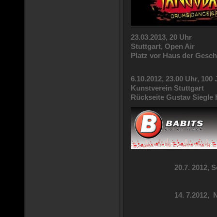
23.03.2013, 20 Uhr
Stuttgart, Open Air
Platz vor Haus der Gesch
6.10.2012, 23.00 Uhr, 100
Kunstverein Stuttgart
Rückseite Gustav Siegle
20.7. 2012,
14. 7.2012, 