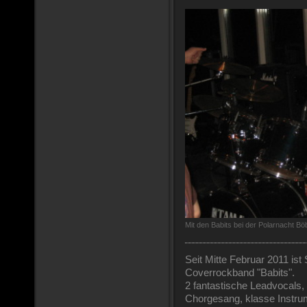
Mit den Babits bei der Polarnacht Bö
Seit Mitte Februar 2011 ist
Coverrockband "Babits".
2 fantastische Leadvocals,
Chorgesang, klasse Instrum