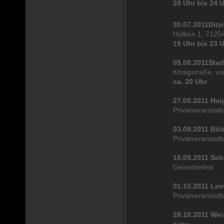
20 Uhr bis 24 
30.07.2011
Ditz
Hülben 1, 71254
19 Uhr bis 23 
05.08.2011
Stad
Königstraße, vo
ca. 20 Uhr
27.08.2011 Hai
Privatveranstal
03.09.2011 Bö
Privatveranstal
10.09.2011 Sc
Gewerbefest
01.10.2011 Lei
Privatveranstal
28.10.2011 We
Kirbe