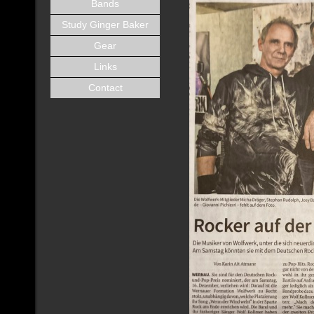
Bands
Study Ginger Baker
Gear
Links
Contact