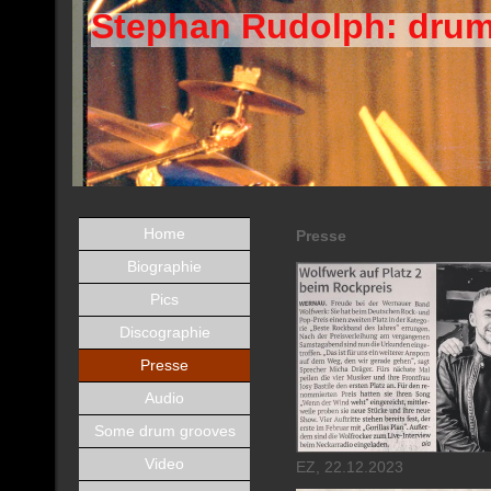
Stephan Rudolph: dru
Home
Presse
Biographie
Pics
Discographie
Presse
Audio
Some drum grooves
Video
EZ, 22.12.2023