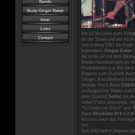
Bands
Study Ginger Baker
Gear
Links
Mit 13 die Liebe zum Schla
Contact
an der Snare und am Kit im
Von Anfang 1981 bis Ende 1
legendären
Ginger Baker
i
die erste LP mit dem Blues
Deutschlandtourneen im V
Produktionen u.a. Mit Jack
Ergänzt zum Quartett durc
Sänger. Anschließend Arbeit
Melodic Rock Band
CHERI
umfangreicher Radio-und Li
dem Quartett
SoSo!
mit de
vielen Clubs unterwegs, Ve
"Schreien vor Glück" und 
Band
Blinddate
N°4
mit de
Azzurro setzt das Konzept
fort.
Seit 2003 liefert Stephan fü