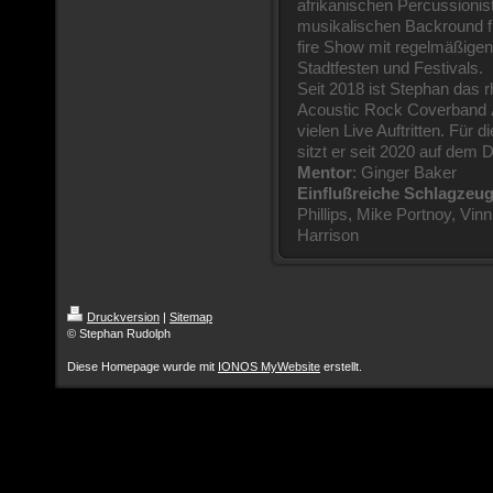
afrikanischen Percussioni
musikalischen Backround f
fire Show mit regelmäßigen 
Stadtfesten und Festivals.
Seit 2018 ist Stephan das 
Acoustic Rock Coverband
vielen Live Auftritten. Für
sitzt er seit 2020 auf dem
Mentor
: Ginger Baker
Einflußreiche Schlagzeu
Phillips, Mike Portnoy, Vinn
Harrison
Druckversion
|
Sitemap
© Stephan Rudolph
Diese Homepage wurde mit
IONOS MyWebsite
erstellt.